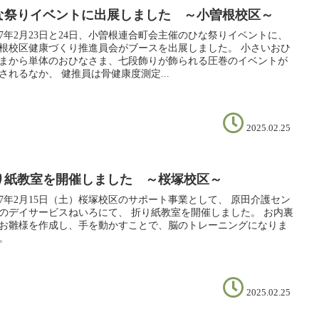
な祭りイベントに出展しました ～小曽根校区～
7年2月23日と24日、小曽根連合町会主催のひな祭りイベントに、
根校区健康づくり推進員会がブースを出展しました。 小さいおひ
まから単体のおひなさま、七段飾りが飾られる圧巻のイベントが
されるなか、 健推員は骨健康度測定...
2025.02.25
り紙教室を開催しました ～桜塚校区～
7年2月15日（土）桜塚校区のサポート事業として、 原田介護セン
のデイサービスねいろにて、 折り紙教室を開催しました。 お内裏
お雛様を作成し、手を動かすことで、脳のトレーニングになりま
。
2025.02.25