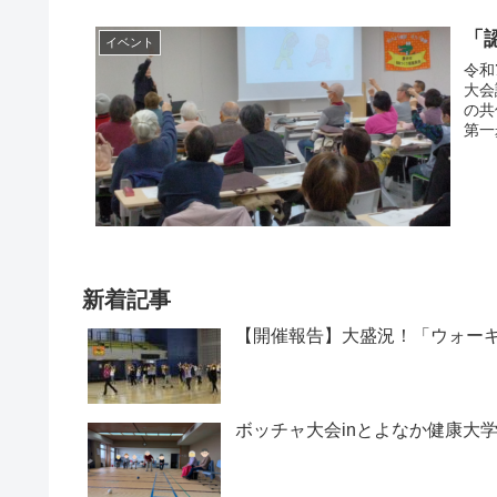
「
イベント
令和
大会
の共
第一
新着記事
【開催報告】大盛況！「ウォー
ボッチャ大会inとよなか健康大