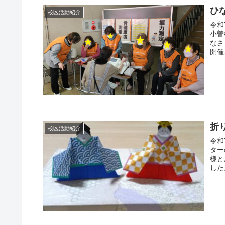
ひ
校区活動紹介
令和
小曽
なさ
開催
折
校区活動紹介
令和
ター
様と
した